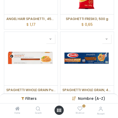
ANGEL HAIR SPAGHETTI , 454 g
SPAGHETTI FRESKO, 500 g
$
1,17
$
0,65
SPAGHETTI WHOLE GRAIN Publix, 1 lb
SPAGHETTI WHOLE GRAIN, 454 g
$
0,72
$
1,17
Filters
Nombre (A-Z)
0
Home
Search
Wishlist
Account