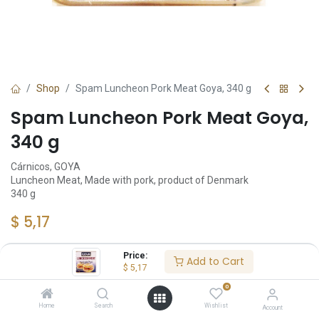
Shop
Spam Luncheon Pork Meat Goya, 340 g
Spam Luncheon Pork Meat Goya,
340 g
Cárnicos, GOYA
Luncheon Meat, Made with pork, product of Denmark
340 g
$
5,17
Price:
Add to Cart
Sin existencias.
$
5,17
Reciba una notificación cuando vuelva a estar
0
disponible
Home
Search
Wishlist
Account