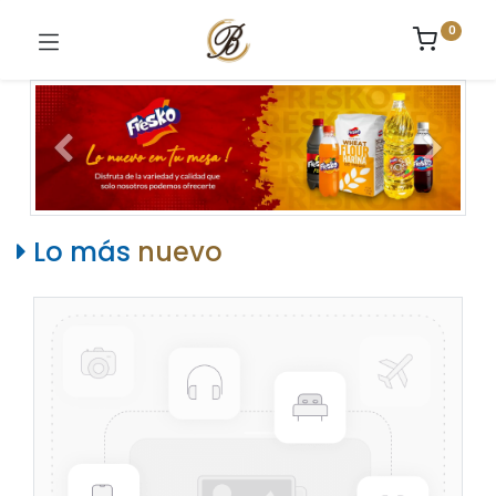
0
Anterior
Siguient
Lo más
nuevo​