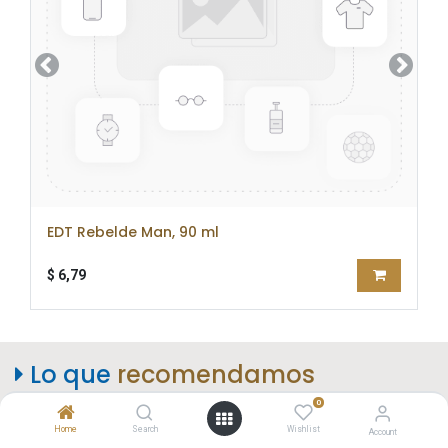
Anterior
Siguien
EDT Rebelde Man, 90 ml
$
6,79
Lo que
recomendamos​
0
Home
Search
Wishlist
Account